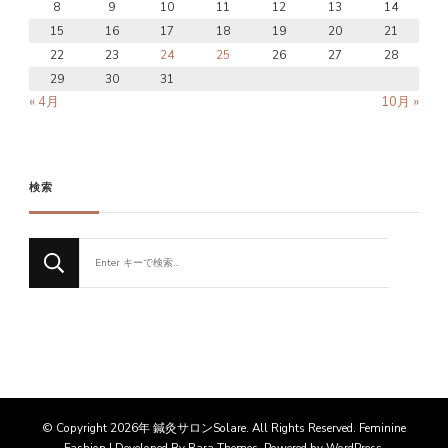
8
9
10
11
12
13
14
15
16
17
18
19
20
21
22
23
24
25
26
27
28
29
30
31
« 4月
10月 »
検索
な
に
か
お
探
し
で
す
か
© Copyright 2026年
鍼灸サロンSolare
. All Rights Reserved. Feminine
?
Fashion | Developed By
Rara Themes
. Powered by
WordPress
.