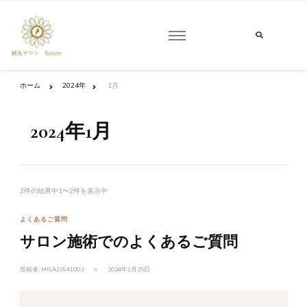
な
に
鍼灸サロンSolare
か
お
探
し
で
ホーム
2024年
1月
す
か
?
2024年1月
2件の結果中1〜2件を表示中
よくあるご質問
サロン施術でのよくあるご質問
投稿者:
MISA19941003
2024年1月25日